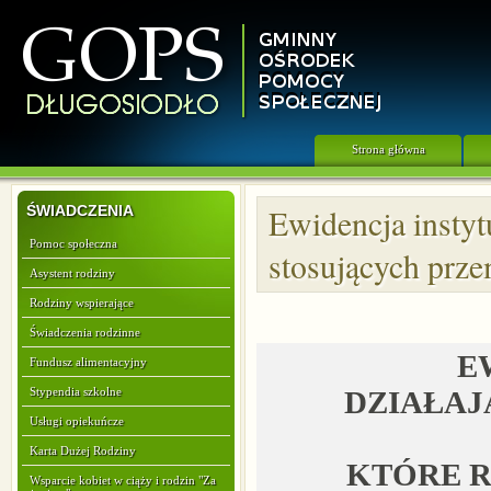
Strona główna
ŚWIADCZENIA
Ewidencja instytu
Pomoc społeczna
stosujących pr
Asystent rodziny
Rodziny wspierające
Świadczenia rodzinne
E
Fundusz alimentacyjny
Stypendia szkolne
DZIAŁAJ
Usługi opiekuńcze
Karta Dużej Rodziny
KTÓRE R
Wsparcie kobiet w ciąży i rodzin "Za