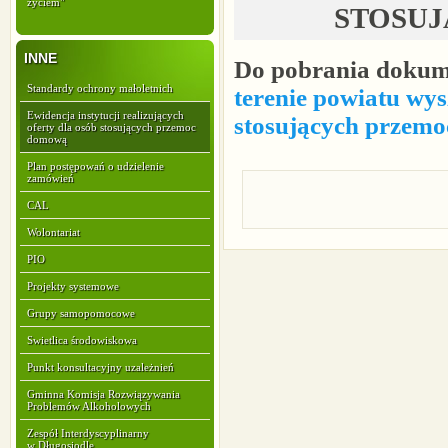
życiem"
STOSU
INNE
Do pobrania doku
Standardy ochrony małoletnich
terenie powiatu wys
Ewidencja instytucji realizujących
stosujących przem
oferty dla osób stosujących przemoc
domową
Plan postępowań o udzielenie
zamówień
CAL
Wolontariat
PIO
Projekty systemowe
Grupy samopomocowe
Swietlica środowiskowa
Punkt konsultacyjny uzależnień
Gminna Komisja Rozwiązywania
Problemów Alkoholowych
Zespół Interdyscyplinarny
w Długosiodle