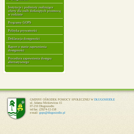
Instytucje i podmioty realizujące
oferty dla osób dotkniętych przemocą
w rodzinie
Programy GOPS
Polityka prywatności
Deklaracja dostępności
Raport o stanie zapewnienia
dostępności
Procedura zapewnienia dostępu
alternatywnego
GMINNY OŚRODEK POMOCY SPOŁECZNEJ W
DŁUGOSIODLE
ul. Adama Mickiewicza 15
07-210 Długosiodło
tel/fax: (29)74-12-158
e-mail:
gops@dlugosiodlo.pl