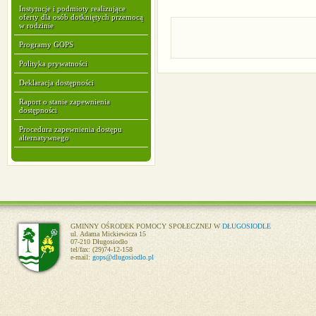
Instytucje i podmioty realizujące
oferty dla osób dotkniętych przemocą
w rodzinie
Programy GOPS
Polityka prywatności
Deklaracja dostępności
Raport o stanie zapewnienia
dostępności
Procedura zapewnienia dostępu
alternatywnego
GMINNY OŚRODEK POMOCY SPOŁECZNEJ W
DŁUGOSIODLE
ul. Adama Mickiewicza 15
07-210 Długosiodło
tel/fax: (29)74-12-158
e-mail:
gops@dlugosiodlo.pl