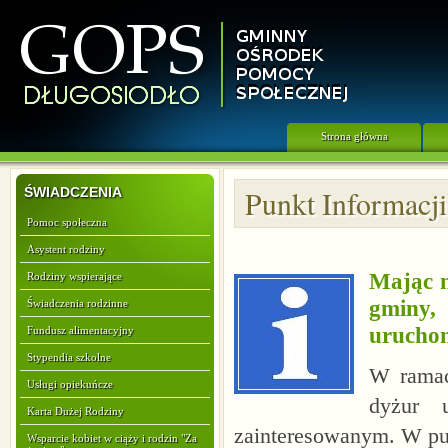
Strona główna
ŚWIADCZENIA
Punkt Informacji
Pomoc społeczna
Asystent rodziny
Mając n
Rodziny wspierające
gminy,
Świadczenia rodzinne
uruchom
Fundusz alimentacyjny
Stypendia szkolne
W ramac
Usługi opiekuńcze
dyżur 
Karta Dużej Rodziny
zainteresowanym. W pu
Wsparcie kobiet w ciąży i rodzin "Za