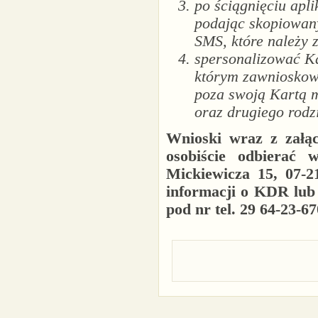
po ściągnięciu apl
podając skopiowany
SMS, które należy 
spersonalizować Ka
którym zawnioskowa
poza swoją Kartą m
oraz drugiego rodz
Wnioski wraz z załą
osobiście odbierać
Mickiewicza 15, 07-2
informacji o KDR lub 
pod nr tel. 29 64-23-67