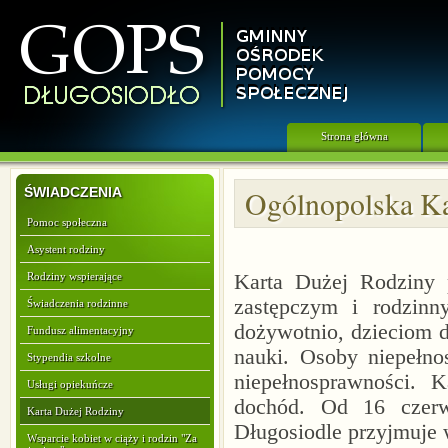
Strona główna
ŚWIADCZENIA
Ogólnopolska Ka
Pomoc społeczna
Asystent rodziny
Rodziny wspierające
Karta Dużej Rodziny p
zastępczym i rodzin
Świadczenia rodzinne
dożywotnio, dzieciom 
Fundusz alimentacyjny
nauki. Osoby niepełno
Stypendia szkolne
niepełnosprawności. 
Usługi opiekuńcze
dochód. Od 16 czer
Karta Dużej Rodziny
Długosiodle przyjmuje 
Wsparcie kobiet w ciąży i rodzin "Za