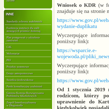
życiem"
Wniosek o KDR
(w fo
znajduje się na stronie 
INNE
https://www.gov.pl/web/
Standardy ochrony małoletnich
wydanie-duplikatu
Ewidencja instytucji dla osób
stosujących przemoc domową
Wyczerpujące informac
Plan postępowań o udzielenie
poniższy link):
zamówień
CAL
https://wsparcie.e-
Wolontariat
wojewoda.pl/pliki_n
PIO
Wyczerpujące informac
Projekty systemowe
poniższy link):
Grupy samopomocowe
https://www.gov.pl/web/
Swietlica środowiskowa
Punkt konsultacyjny uzależnień
Od 1 stycznia 2019 
Gminna Komisja Rozwiązywania
rodzicom, którzy po
Problemów Alkoholowych
uprawnienie do Kart
Zespół Interdyscyplinarny
w Długosiodle
kiedykolwiek posiadali