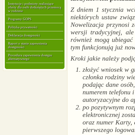
Instytucje i podmioty realizujące
oferty dla osób dotkniętych przemocą
Z dniem 1 stycznia wc
w rodzinie
niektórych ustaw zwią
Programy GOPS
Nowelizacja przynosi 
Polityka prywatności
wersji tradycyjnej, al
Deklaracja dostępności
również mogą ubiegać s
Raport o stanie zapewnienia
tym funkcjonują już no
dostępności
Procedura zapewnienia dostępu
Kroki jakie należy podj
alternatywnego
złożyć wniosek w g
członka rodziny wi
podając dane osób,
numerem telefonu i
autoryzacyjne do a
po pozytywnym rozp
elektronicznej zost
oraz numer Karty, 
pierwszego logowan