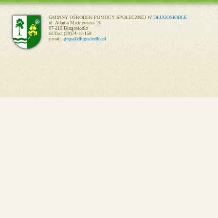
GMINNY OŚRODEK POMOCY SPOŁECZNEJ W
DŁUGOSIODLE
ul. Adama Mickiewicza 15
07-210 Długosiodło
tel/fax: (29)74-12-158
e-mail:
gops@dlugosiodlo.pl