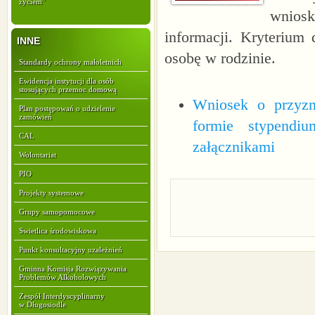
życiem"
wniosk
informacji. Kryterium
INNE
osobę w rodzinie.
Standardy ochrony małoletnich
Ewidencja instytucji dla osób
stosujących przemoc domową
Wniosek o przyzn
Plan postępowań o udzielenie
zamówień
formie stypendi
CAL
załącznikami
Wolontariat
PIO
Projekty systemowe
Grupy samopomocowe
Swietlica środowiskowa
Punkt konsultacyjny uzależnień
Gminna Komisja Rozwiązywania
Problemów Alkoholowych
Zespół Interdyscyplinarny
w Długosiodle