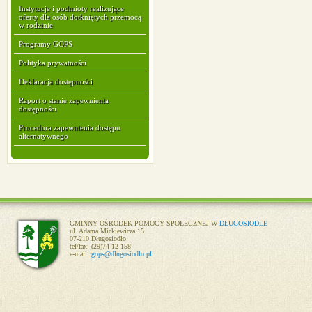
Instytucje i podmioty realizujące
oferty dla osób dotkniętych przemocą
w rodzinie
Programy GOPS
Polityka prywatności
Deklaracja dostępności
Raport o stanie zapewnienia
dostępności
Procedura zapewnienia dostępu
alternatywnego
GMINNY OŚRODEK POMOCY SPOŁECZNEJ W
DŁUGOSIODLE
ul. Adama Mickiewicza 15
07-210 Długosiodło
tel/fax: (29)74-12-158
e-mail:
gops@dlugosiodlo.pl