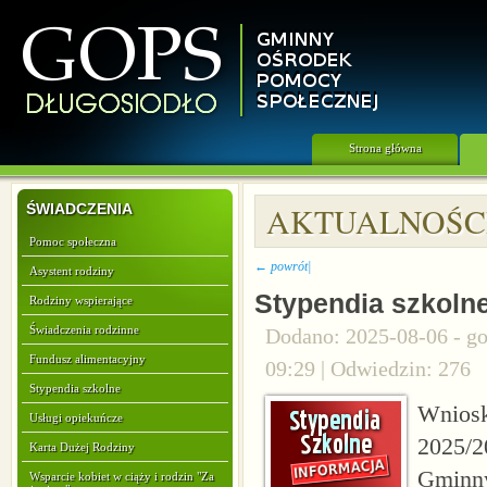
Strona główna
ŚWIADCZENIA
AKTUALNOŚC
Pomoc społeczna
←
powrót|
Asystent rodziny
Stypendia szkoln
Rodziny wspierające
Świadczenia rodzinne
Dodano: 2025-08-06 - go
Fundusz alimentacyjny
09:29
| Odwiedzin: 276
Stypendia szkolne
Wniosk
Usługi opiekuńcze
2025/2
Karta Dużej Rodziny
Gminny
Wsparcie kobiet w ciąży i rodzin "Za