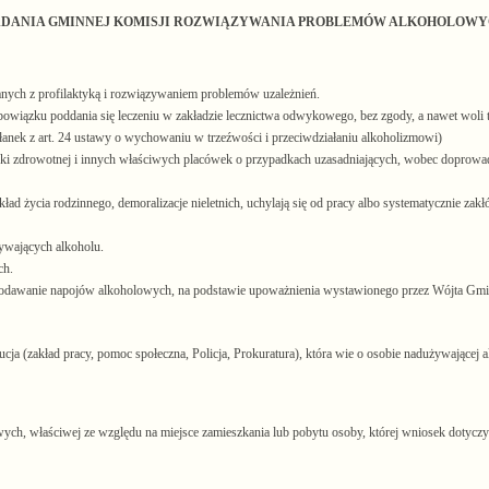
DANIA GMINNEJ KOMISJI ROZWIĄZYWANIA PROBLEMÓW ALKOHOLOW
zanych z profilaktyką i rozwiązywaniem problemów uzależnień.
wiązku poddania się leczeniu w zakładzie lecznictwa odwykowego, bez zgody, a nawet woli t
łanek z art. 24 ustawy o wychowaniu w trzeźwości i przeciwdziałaniu alkoholizmowi)
ieki zdrowotnej i innych właściwych placówek o przypadkach uzasadniających, wobec doprow
 życia rodzinnego, demoralizacje nieletnich, uchylają się od pracy albo systematycznie zakłó
ywających alkoholu.
ch.
ub podawanie napojów alkoholowych, na podstawie upoważnienia wystawionego przez Wójta Gm
cja (zakład pracy, pomoc społeczna, Policja, Prokuratura), która wie o osobie nadużywającej a
h, właściwej ze względu na miejsce zamieszkania lub pobytu osoby, której wniosek dotyczy 