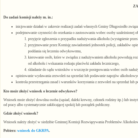
ZA
Do zadań komisji należy m. in.:
inicjowanie działań w zakresie realizacji zadań własnych Gminy Długosiodło zwią
podejmowanie czynności do orzekania o zastosowaniu wobec osoby uzależnionej obo
przyjęcie zgłoszenia o przypadku nadużywania alkoholu (wystąpienie przes
przyjmowanie przez Komisję zawiadomień jednostek policji, zakładów op
poddania się leczeniu odwykowemu,
kierowanie osób, które w związku z nadużywaniem alkoholu powodują rozkład
od alkoholu i wskazania rodzaju placówki zakładu leczniczego,
składanie do sądu wniosków o wszczęcie postępowania wobec osób naduż
opiniowanie wydawania zezwoleń na sprzedaż lub podawanie napojów alkoholowy
kontrola przestrzegania zasad i warunków korzystania z zezwoleń na sprzedaż l
Kto może złożyć wniosek o leczenie odwykowe?
Wniosek może złożyć dowolna osoba (sąsiad, daleki krewny, członek rodziny itp.) lub instytu
od pracy albo systematycznie zakłócającej spokój lub porządek publiczny.
Gdzie złożyć wniosek?
Wniosek należy złożyć w siedzibie Gminnej Komisji Rozwiązywania Problemów Alkoholowyc
Pobierz:
wniosek do GKRPA
.