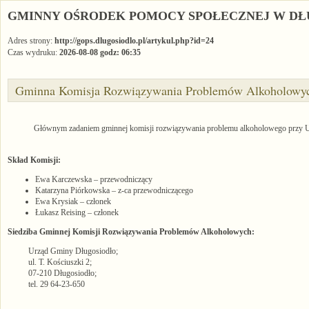
GMINNY OŚRODEK POMOCY SPOŁECZNEJ W DŁ
Adres strony:
http://gops.dlugosiodlo.pl/artykul.php?id=24
Czas wydruku:
2026-08-08 godz: 06:35
Gminna Komisja Rozwiązywania Problemów Alkoholowyc
Głównym zadaniem gminnej komisji rozwiązywania problemu alkoholowego przy U
Skład Komisji:
Ewa Karczewska – przewodniczący
Katarzyna Piórkowska – z-ca przewodniczącego
Ewa Krysiak – członek
Łukasz Reising – członek
Siedziba Gminnej Komisji Rozwiązywania Problemów Alkoholowych:
Urząd Gminy Długosiodło;
ul. T. Kościuszki 2;
07-210 Długosiodło;
tel. 29 64-23-650