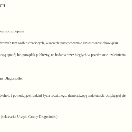
YCH
ej osoby, poprzez:
adzonych tam osób nietrzeźwych, wszczęcie postępowania o zastosowanie obowiązku
cają spokój lub porządek publiczny, na badania przez biegłych w przedmiocie uzależnienia
iny Długosiodło.
lkoholu i powodującej rozkład życia rodzinnego, demoralizację małoletnich, uchylającej się
(sekretariat Urzędu Gminy Długosiodło).